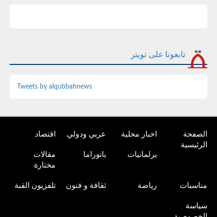
تابعونا على تويتر
Tweets by alqubbahnews
الصفحة
اخبار محلية
عربي ودولي
اقتصاد
الرئيسية
برلمانيات
بانوراما
مقالات
مختارة
مناسبات
رياضة
ثقافة و فنون
تلفزيون القبة
سياسة
الخصوصية