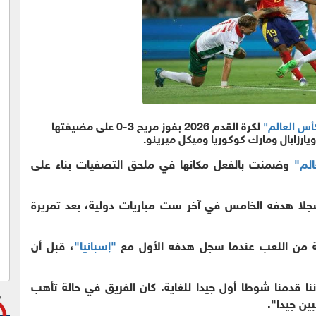
س العالم"
لكرة القدم 2026 بفوز مريح 3-0 على مضيفتها
رزابال ومارك كوكوريا وميكل ميرينو.
الم"
وضمنت بالفعل مكانها في ملحق التصفيات بناء على
سجلا هدفه الخامس في آخر ست مباريات دولية، بعد تمريرة
ة من اللعب عندما سجل هدفه الأول مع
"إسبانيا"
، قبل أن
ننا قدمنا شوطا أول جيدا للغاية. كان الفريق في حالة تأهب
بين جيدا".