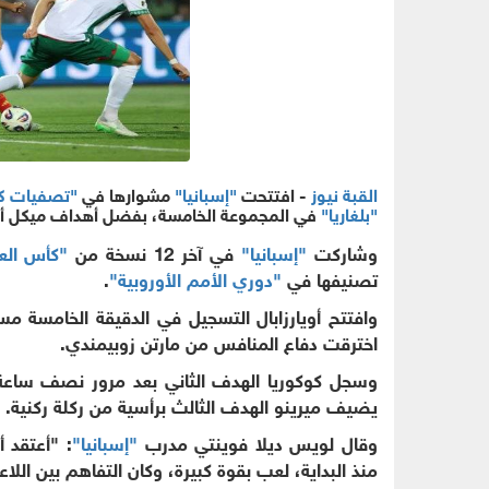
القبة نيوز
- افتتحت
"إسبانيا"
مشوارها في
"تصفيات كأ
"بلغاريا"
في المجموعة الخامسة، بفضل أهداف ميكل أويا
وشاركت
"إسبانيا"
في آخر 12 نسخة من
"كأس الع
تصنيفها في
"دوري الأمم الأوروبية"
.
وافتتح أويارزابال التسجيل في الدقيقة الخامسة م
اخترقت دفاع المنافس من مارتن زوبيمندي.
وسجل كوكوريا الهدف الثاني بعد مرور نصف ساع
يضيف ميرينو الهدف الثالث برأسية من ركلة ركنية.
وقال لويس ديلا فوينتي مدرب
"إسبانيا"
: "أعتقد أ
منذ البداية، لعب بقوة كبيرة، وكان التفاهم بين اللاع