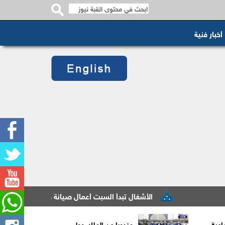
أخبار فنية
الأشغال تبدأ السبت أعمال صيانة طريق معان – البادية ض
اعية
مندوبا عن الملك وولي