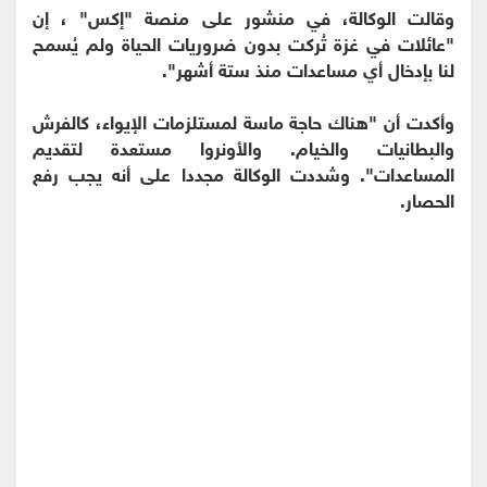
وقالت الوكالة، في منشور على منصة "إكس" ، إن
"عائلات في غزة تُركت بدون ضروريات الحياة ولم يُسمح
لنا بإدخال أي مساعدات منذ ستة أشهر".
وأكدت أن "هناك حاجة ماسة لمستلزمات الإيواء، كالفرش
والبطانيات والخيام. والأونروا مستعدة لتقديم
المساعدات". وشددت الوكالة مجددا على أنه يجب رفع
الحصار.