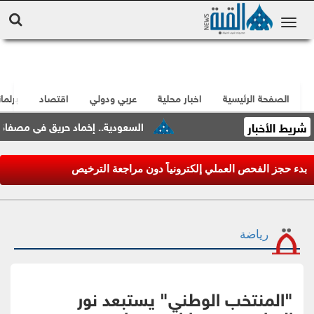
الصفحة الرئيسية
اخبار محلية
عربي ودولي
اقتصاد
برلما
شريط الأخبار
السعودية.. إخماد حريق في مصفاة أرام
بدء حجز الفحص العملي إلكترونياً دون مراجعة الترخيص
رياضة
"المنتخب الوطني" يستبعد نور