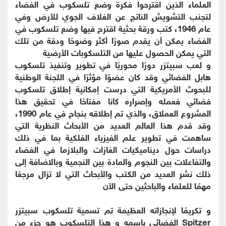
العلماء الذين اقترحوا فكرة وضع تلسكوب في الفضاء
لتجنب التشويش الناتج عن الغلاف الجوي للأرض وفي
عام 1946، كتب ورقة بحثية اقترح فيها وضع تلسكوب في
الفضاء يمكن أن يقدم صورًا أكثر وضوحًا ودقة من تلك
التي يمكن الحصول عليها من التلسكوبات الأرضية
و لعب سبيتزر دورًا محوريًا في تطوير وتنفيذ تلسكوب
هابل الفضائي وقد كان عضوًا مؤثرًا في اللجنة الوطنية
للبحوث الأمريكية التي درست إمكانية إطلاق تلسكوب
فضائي فعمله وإصراره كانا مفتاحًا في تحقيق هذا
المشروع العملاق، والذي تم إطلاقه بنجاح في عام 1990،
وقد قدم هذا العالم العديد من الأبحاث النظرية التي
ساهمت في تطوير علم الفيزياء الفلكية بما في ذلك
دراسات حول ديناميكيات الغازات والبلازما في الفضاء
والتفاعلات بين النجوم والمادة بين النجمية وبالاضافة إلى
ذلك نشر العديد من الكتب والأبحاث التي لا تزال مرجعًا
مهمًا للعلماء والباحثين حتى الآن
و تكريمًا لإنجازاته العظيمة تم تسمية تلسكوب سبيتزر
Spitzer الفضائي باسمه و هذا التلسكوب هو جزء من