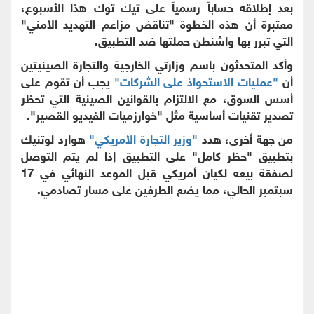
بعد إطلاقه حساباً رسمياً على تيك توك هذا الأسبوع،
معتبرة أن هذه الخطوة "تناقض مزاعم التهديد الأمني"
التي تبرر بها واشنطن حملتها ضد التطبيق.
وأكد المتحدثون باسم وزارتي الخارجية والتجارة الصينيتين
أن
"عمليات الاستحواذ على الشركات"
يجب أن تقوم على
أسس السوق، مع الالتزام بالقوانين الصينية التي تحظر
تصدير تقنيات أساسية مثل "خوارزميات الفيديو القصير".
من جهة أخرى، هدد
"وزير التجارة الأمريكي"
هوارد لوتنيك
بتطبيق "حظر كامل" على التطبيق إذا لم يتم التوصل
لصفقة بيعه لكيان أمريكي قبل الموعد النهائي في 17
سبتمبر الحالي، مما يضع الطرفين على مسار تصادمي.