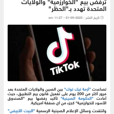
ترفض بيع "الخوارزمية" والولايات
المتحدة تهدد بـ"الحظر"
تاريخ النشر : 2025-09-01 - 11:27 am
تصاعدت
"أزمة تيك توك"
بين الصين والولايات المتحدة بعد
مرور أكثر من 200 يوم على تفعيل قانون بيع التطبيق، حيث
أعادت
"الحكومة الصينية"
تأكيد رفضها بيع "الصندوق
الأسود للخوارزمية" كجزء من أي صفقة أمريكية.
وانتقدت وسائل الإعلام الصينية الرسمية
"البيت الأبيض"