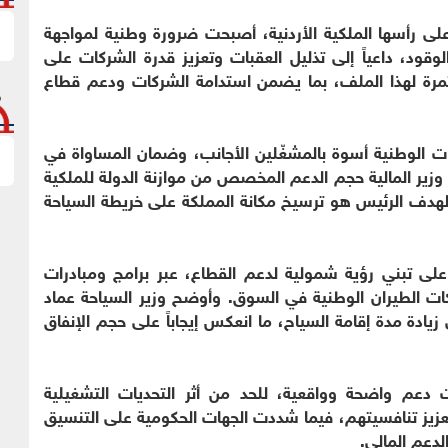
على رأسها الملكية الأردنية، أصبحت ضرورة وطنية لمواجهة
قود، داعياً إلى تذليل العقبات وتعزيز قدرة الشركات على
ستمرة لهذا الملف، بما يضمن استدامة الشركات ودعم قطاع
ت الوطنية أسوة بالمشغّلين الأجانب، وضمان المساواة في
وزير المالية حجم الدعم المخصص من موازنة الدولة للملكية
أن الهدف الرئيس هو ترسيخ مكانة المملكة على خريطة السياحة
 على تبني رؤية شمولية لدعم القطاع، عبر برامج ومبادرات
ات الطيران الوطنية في السوق. وأوضح وزير السياحة عماد
ادة مدة إقامة السياح، ما انعكس إيجاباً على حجم الإنفاق
ت دعم واضحة وواقعية، للحد من أثر التحديات التشغيلية
زيز تنافسيتهم، فيما شددت الجهات الحكومية على التنسيق
لدعم المالي.