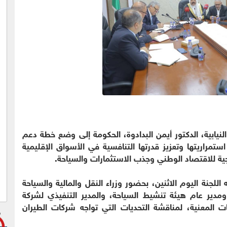
لنيابية، الدكتور أيمن البدادوة، الحكومة إلى وضع خطة دعم
تمراريتها وتعزيز قدرتها التنافسية في الأسواق الإقليمية
يجية للاقتصاد الوطني وجذب الاستثمارات والسياحة.
لجنة اليوم الاثنين، بحضور وزراء النقل والمالية والسياحة
ومدير عام هيئة تنشيط السياحة، والمدير التنفيذي لشركة
ت المعنية، لمناقشة التحديات التي تواجه شركات الطيران