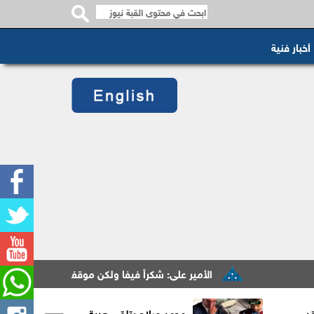
أخبار فنية
الأمير علي: شكراً فيفا ولكن موقفي لن يتغيّر
باريس
د
محمد صلاح يتلقى هدية