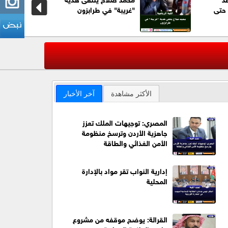
 حتى
"غريبة" في طرابزون
عاجل| الضف
‹
الأكثر مشاهدة
آخر الأخبار
المصري: توجيهات الملك تعزز
جاهزية الأردن وترسخ منظومة
الأمن الغذائي والطاقة
إدارية النواب تقر مواد بالإدارة
المحلية
القرالة: يوضح موقفه من مشروع