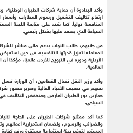
وأكد البدادوة أن حماية شركات الطيران الوطنية، و
ارتفاع تكاليف التشغيل ورسوم المطارات وأسعار الو
المنافسة دولياً. كما شدد على متابعة اللجنة الم
السياحة الذي يعتمد عليها بشكل رئيسي.
من جانبهم، طالب النواب بدعم مالي مباشر للشركا
المعاملة لتعزيز قدرتها التنافسية. في حين استعرض 
الأردنية ودوره في الترويج للأردن عالميًا، مؤكدًا 
العالمية.
وأكد وزير النقل نضال القطامين، أن الوزارة تعمل
تسهم في تخفيف الأعباء المالية وتعزيز حضور شرك
حجازين دور الطيران العارض ومنخفض التكاليف في زي
السياحي.
كما أكد ممثلو شركات الطيران على الحاجة لآليا
والضرائب والرسوم، ولضمان استمرارية أعمالهم وتع
المستمر لتوفير بيئة استثمارية مستقرة ورفع كفاءة ا