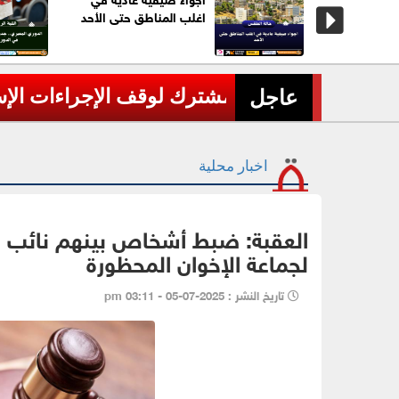
اغلب المناطق حتى الأحد
 غير المسبوقة في
عاجل| وزير الخارجية: لا س
عاجل
›
اخبار محلية
العقبة: ضبط أشخاص بينهم نائب حا
لجماعة الإخوان المحظورة
تاريخ النشر : 2025-07-05 - 03:11 pm