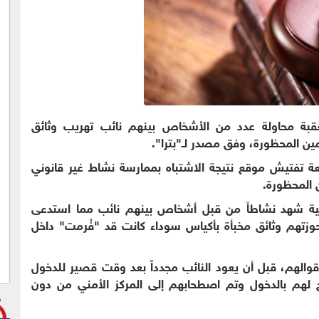
عقبة محاولة عدد من الأشخاص بينهم نائب تهريب وثائق
ين المحظورة، وفق مصدر لـ"بترا".
ة تفتيش موقع نتيجة الاشتباه بممارسة نشاط غير قانوني
 المحظورة.
أمنية شهد نشاطاً من قبل أشخاص بينهم نائب مما استدعى
حوزتهم وثائق مخبأة بأكياس سوداء كانت قد "فُرمت" داخل
والهم، قبل أن يعود النائب مجدداً بعد وقت قصير للدخول
لهم بالدخول وتم اصطحابهم إلى المركز الأمني من دون