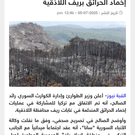
إخماد الحرائق بريف اللاذقية
تاريخ النشر : 2025-07-05 - 12:46 pm
القبة نيوز
- أعلن وزير الطوارئ وإدارة الكوارث السوري رائد
الصالح، أنه تم الاتفاق مع تركيا للمشاركة في عمليات
إخماد الحرائق المندلعة في غابات ريف محافظة اللاذقية.
وأوضح الصالح في تصريح صحفي، وفق ما نقلت وكالة
الأنباء السورية "
سانا
"، أنه عقد اجتماعاً ميدانياً مع الجانب
التركي في منطقة “ييلا داغ” الحدودية المجاورة لجبل