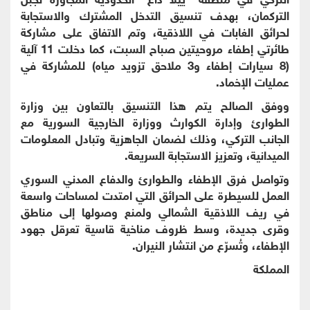
التركمان، بهدف تنسيق التدخل المشترك والاستجابة
لحرائق الغابات في اللاذقية، وتم الاتفاق على مشاركة
طائرتي إطفاء مروحيتين صباح السبت، كما دخلت 11 آلية
(8 سيارات إطفاء و3 ملاحق تزويد مياه) للمشاركة في
عمليات الإخماد.
ووفق الصالح يتم هذا التنسيق بالتعاون بين وزارة
الطوارئ وإدارة الكوارث ووزارة الخارجية السورية مع
الجانب التركي، وذلك لضمان الجاهزية وتبادل المعلومات
الميدانية، وتعزيز الاستجابة السريعة.
وتواصل فرق الإطفاء والطوارئ والدفاع المدني السوري
العمل للسيطرة على الحرائق التي امتدت لمساحات واسعة
في ريف اللاذقية الشمالي ولمنع وصولها إلى مناطق
وقرى جديدة، وسط ظروف مناخية قاسية تعرقل جهود
الإطفاء، وتُسرّع من انتشار النيران.
المملكة