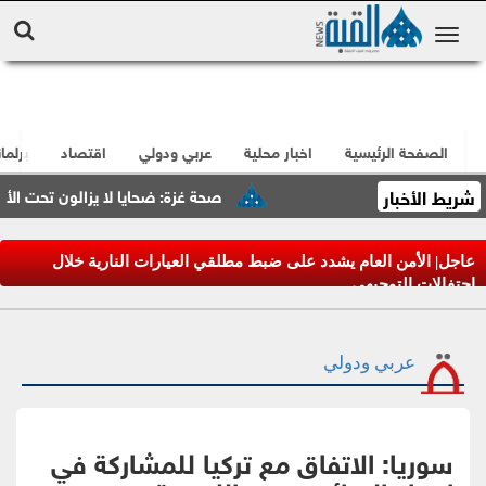
الصفحة الرئيسية
اخبار محلية
عربي ودولي
اقتصاد
برلما
شريط الأخبار
صحة غزة: ضحايا لا يزالون تحت الأنقا
عاجل| الأمن العام يشدد على ضبط مطلقي العيارات النارية خلال
احتفالات التوجيهي
عربي ودولي
سوريا: الاتفاق مع تركيا للمشاركة في