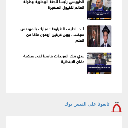
الطويسي رئيسا للجنة البيطرية ببطولة
العالم للخيول الصغيرة
أ. د. اخليف الطراونة : مبارك يا مهندس
سيف… وبين غربتين أربعون عامًا من
الحلم
عدي بيك الفريحات قاضياً لدى محكمة
عمّان الابتدائية
تابعونا على الفيس بوك