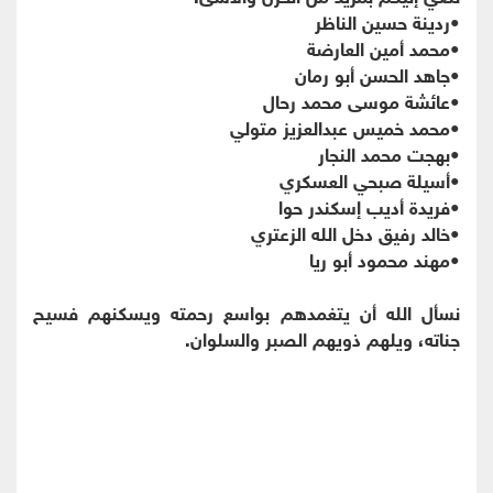
•
ردينة حسين الناظر
•
محمد أمين العارضة
•
جاهد الحسن أبو رمان
•
عائشة موسى محمد رحال
•
محمد خميس عبدالعزيز متولي
•
بهجت محمد النجار
•
أسيلة صبحي العسكري
•
فريدة أديب إسكندر حوا
•
خالد رفيق دخل الله الزعتري
•
مهند محمود أبو ريا
نسأل الله أن يتغمدهم بواسع رحمته ويسكنهم فسيح
جناته، ويلهم ذويهم الصبر والسلوان.