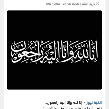
تاريخ النشر : 2025-06-27 - 10:02 am
القبة نيوز -
إنا لله وإنا إليه راجعون..
ننعي إليكم بمزيد من الحزن والأسى: