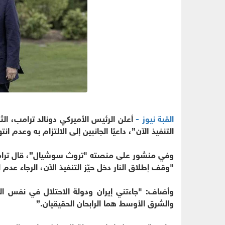
القبة نيوز -
أعلن الرئيس الأميركي دونالد ترامب، الثلا
التنفيذ الآن”، داعيًا الجانبين إلى الالتزام به وعدم انته
وفي منشور على منصته "تروث سوشيال”، قال ترا
"وقف إطلاق النار دخل حيّز التنفيذ الآن، الرجاء عدم ا
وأضاف: "جاءتني إيران ودولة الاحتلال في نفس الو
والشرق الأوسط هما الرابحان الحقيقيان.”