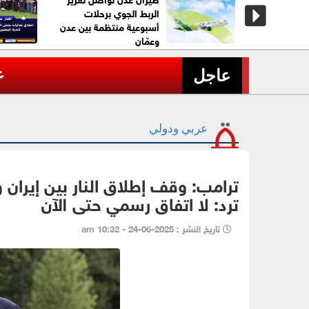
الربط الجوي برحلات
أسبوعية منتظمة بين عدن
وعمّان
عاجل| قلنديا تحت الحصار..
›
عاجل
عربي ودولي
ترامب: وقف إطلاق النار بين إيران و
ترد: لا اتفاق رسمي حتى الآن
تاريخ النشر : 2025-06-24 - 10:32 am