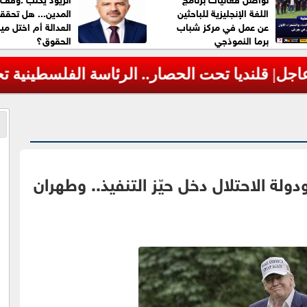
اللغة الإنجليزية للباحثين
المدين... هل تحق
عن عمل في مركز شباب
العدالة أم اختل ميز
برما النموذجي
الحقوق؟
 الرئاسة الفلسطينية تحذر من مخطط إسرائيلي 
دولة الاحتلال دخل حيّز التنفيذ.. وطهران