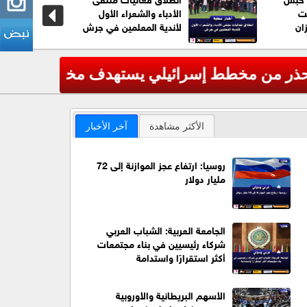
قت
الأدباء والشعراء الأول
ان
لأندية المعلمين في جرش
يستهدف مخيمات اللاجئين
عاجل| وزارة الدف
‹
الأكثر مشاهدة
آخر الأخبار
روسيا: ارتفاع عجز الموازنة إلى 72
مليار دولار
الجامعة العربية: الشباب العربي
شركاء رئيسيين في بناء مجتمعات
أكثر استقرارًا واستدامة
الأسهم البريطانية والأوروبية