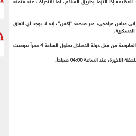
 العظيمة إذا التزما بطريق السلام، أما الانحراف عنه فثمنه
يراني عباس عراقجي، عبر منصة "إكس”، إنه لا يوجد أي اتفاق
العسكرية.
وأوضح عراقجي أنه "في حال توقفت الاعتداءات غير القانونية من قبل دولة الاحتلال بحلول الساعة 4 فجراً بتوقيت
رة، عند الساعة 04:00 صباحاً.