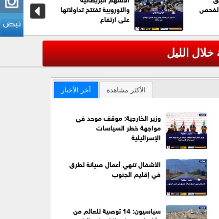
الفحص
والأوروبية تفتتح تداولاتها
على ارتفاع
عاجل| الج
‹
الأكثر مشاهدة
آخر الأخبار
وزير الخارجية: موقف موحد في
مواجهة خطر السياسات
الإسرائيلية
الأشغال تنهي أعمال صيانة لطرق
في إقليم الجنوب
سياسيون: 14 توصية للعالم من