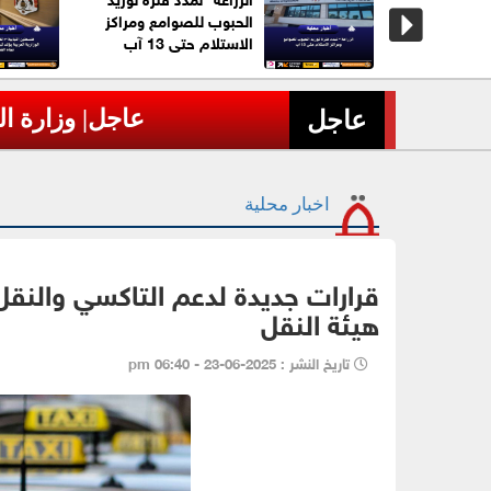
تهاكات
الحبوب للصوامع ومراكز
المتواصلة في
الاستلام حتى 13 آب
لاجئين
عاجل| وزارة الدفاع الروسية تعلن إسقاط 605 مسيّ
›
عاجل
اخبار محلية
قرارات جديدة لدعم التاكسي والنقل 
هيئة النقل
تاريخ النشر : 2025-06-23 - 06:40 pm