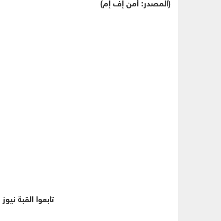
(المصدر: أمن إف إم)
تابعوا القبة نيوز