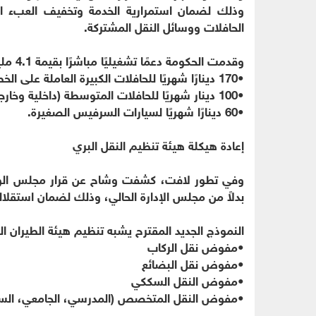
وذلك لضمان استمرارية الخدمة وتخفيف العبء 
الحافلات ووسائل النقل المشتركة.
وقدمت الحكومة دعمًا تشغيليًا مباشرًا بقيمة 4.1 مليون دينار موزعًا على النحو التالي:
•
170 دينارًا شهريًا للحافلات الكبيرة العاملة على الخطوط الخارجية.
•
100 دينار شهريًا للحافلات المتوسطة (داخلية وخارجية).
•
60 دينارًا شهريًا لسيارات السرفيس الصغيرة.
إعادة هيكلة هيئة تنظيم النقل البري
وفي تطور لافت، كشفت وشاح عن قرار مجلس الوزر
بدلاً من مجلس الإدارة الحالي، وذلك لضمان استقلالي
النموذج الجديد المقترح يشبه تنظيم هيئة الطيران 
•
مفوض نقل الركاب
•
مفوض نقل البضائع
•
مفوض النقل السككي
•
مفوض النقل المتخصص (المدرسي، الجامعي، السي