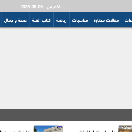
2026-08-06 - الخميس
عات
مقالات مختارة
مناسبات
رياضة
كتاب القبة
صحة و جمال
فلسطين النيابية": لقاء
إدارة الترخيص تطل