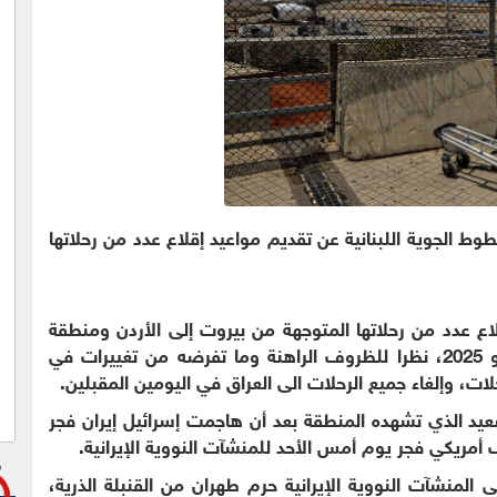
ط الجوية اللبنانية عن تقديم مواعيد إقلاع عدد من رحلاتها
اع عدد من رحلاتها المتوجهة من بيروت إلى الأردن ومنطقة
الخليج خلال الفترة الممتدة من 24 ولغاية 26 يونيو 2025، نظرا للظروف الراهنة وما تفرضه من تغييرات في
ات، وإلغاء جميع الرحلات الى العراق في اليومين المقبلين.
عيد الذي تشهده المنطقة بعد أن هاجمت إسرائيل إيران فجر
المنشآت النووية الإيرانية حرم طهران من القنبلة الذرية،