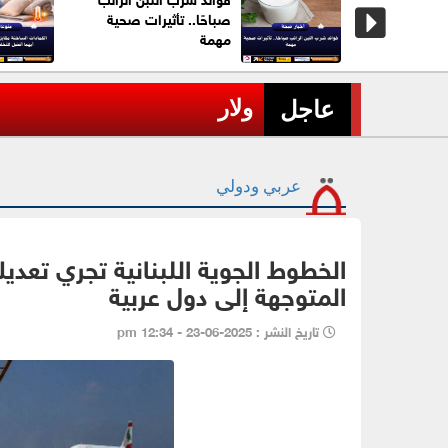
مستثمرين
صباحًا.. تأثيرات صحية
فات في
مهمة
عاجل| 3 قتلى من القوات الحكومية اليمنية بهجوم جديد للحوثيين
›
عاجل
عربي ودولي
الخطوط الجوية اللبنانية تجري تعديل
المتوجهة إلى دول عربية
تاريخ النشر : 2025-06-23 - 12:34 pm