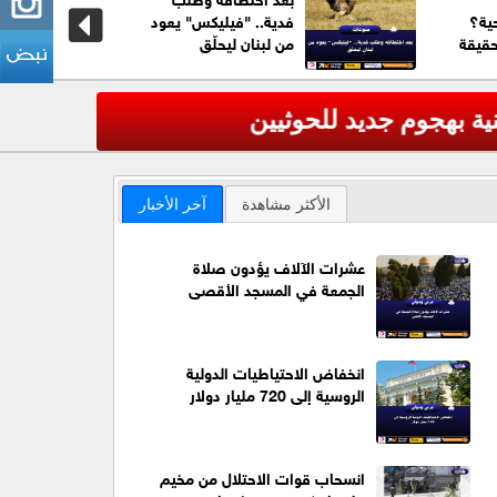
ية؟
فدية.. "فيليكس" يعود
حقيقة
من لبنان ليحلّق
عاجل| مقتل 7 أشخاص على الأقل بحادث إطلاق نار ف
‹
الأكثر مشاهدة
آخر الأخبار
عشرات الآلاف يؤدون صلاة
الجمعة في المسجد الأقصى
انخفاض الاحتياطيات الدولية
الروسية إلى 720 مليار دولار
انسحاب قوات الاحتلال من مخيم