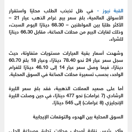
القبة نيوز -
في ظل تذبذب الطلب محليًا واستقرار
الأسواق العالمية، بلغ سعر بيع غرام الذهب عيار 21 –
الأكثر طلبًا بين المواطنين – 68.30 دينارًا اليوم السبت،
وذلك لغايات البيع من محلات الصاغة، مقابل 66.30 دينارًا
للشراء.
وشهدت أسعار بقية العيارات مستويات متفاوتة، حيث
سجل سعر عيار 24 نحو 78.40 دينارًا، وعيار 18 بلغ 60.70
دينارًا، فيما وصل سعر عيار 14 إلى 46.10 دينارًا للغرام
الواحد، بحسب تسعيرة محلات الصاغة في السوق المحلية.
أما على صعيد العملات الذهبية، فقد بلغ سعر الليرة
الرشادي (7 غرامات) نحو 477 دينارًا، في حين وصلت الليرة
الإنجليزي (8 غرامات) إلى 545 دينارًا.
السوق المحلية بين الهدوء والتوقعات الإيجابية
وأكد رئيس نقابة أصحاب محلات تجارة وصياغة الحلي