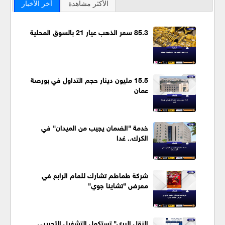
الأكثر مشاهدة
آخر الأخبار
85.3 سعر الذهب عيار 21 بالسوق المحلية
15.5 مليون دينار حجم التداول في بورصة
عمان
خدمة "الضمان يجيب من الميدان" في
الكرك.. غدا
شركة طماطم تشارك للعام الرابع في
معرض "تشاينا جوي"
النقل البري" تستكمل التشغيل التجريبي