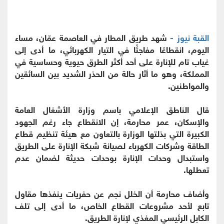
القبة نيوز -
شهد طريق المطار في العاصمة عمّان، مساء
اليوم، انقطاعًا مفاجئًا في التيار الكهربائي، ما أدى إلى
غياب تام للإنارة على أحد أكثر الطرق حيوية وحساسية في
المملكة، وهو ما أثار حالة من الحذر الشديد بين السائقين
والمواطنين.
قال الناطق الإعلامي باسم وزارة الأشغال العامة
والإسكان، عمر محارمة، إن الانقطاع جاء رغم الجهود
الكبيرة التي بذلتها الوزارة بالتعاون مع هيئة تنظيم قطاع
الطاقة وشركات الكهرباء لصيانة شبكة الإنارة على الطريق
واستبدال وحدات الإنارة بوحدات حديثة لضمان عدم
تعطلها.
وأضاف محارمة أن الخلل نجم عن حفريات ينفذها مقاول
تابع لأحد مشروعات القطاع الخاص، ما أدى إلى تلف
الكابل الرئيسي المغذي لإنارة الطريق.