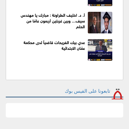
أ. د. اخليف الطراونة : مبارك يا مهندس
سيف… وبين غربتين أربعون عامًا من
الحلم
عدي بيك الفريحات قاضياً لدى محكمة
عمّان الابتدائية
تابعونا على الفيس بوك