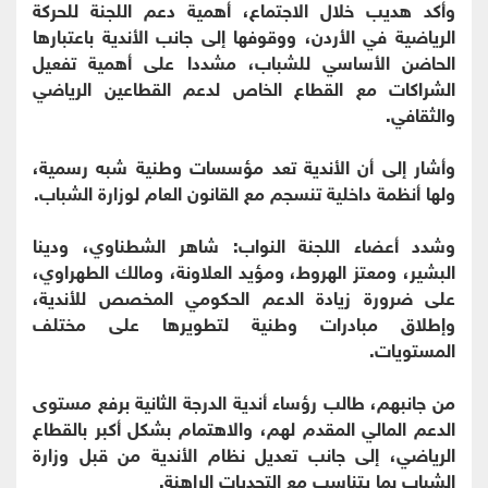
وأكد هديب خلال الاجتماع، أهمية دعم اللجنة للحركة
الرياضية في الأردن، ووقوفها إلى جانب الأندية باعتبارها
الحاضن الأساسي للشباب، مشددا على أهمية تفعيل
الشراكات مع القطاع الخاص لدعم القطاعين الرياضي
والثقافي.
وأشار إلى أن الأندية تعد مؤسسات وطنية شبه رسمية،
ولها أنظمة داخلية تنسجم مع القانون العام لوزارة الشباب.
وشدد أعضاء اللجنة النواب: شاهر الشطناوي، ودينا
البشير، ومعتز الهروط، ومؤيد العلاونة، ومالك الطهراوي،
على ضرورة زيادة الدعم الحكومي المخصص للأندية،
وإطلاق مبادرات وطنية لتطويرها على مختلف
المستويات.
من جانبهم، طالب رؤساء أندية الدرجة الثانية برفع مستوى
الدعم المالي المقدم لهم، والاهتمام بشكل أكبر بالقطاع
الرياضي، إلى جانب تعديل نظام الأندية من قبل وزارة
الشباب بما يتناسب مع التحديات الراهنة.