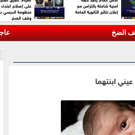
أمنية شاملة بالتزامن مع
على إصلاح اعتداء 
إعلان نتائج الثانوية العامة
منظومة الديسي د
وقف الضخ
مروحية أثناء مكافحة حرائق غابات بولاية يوتا ا
يني ابنتهما