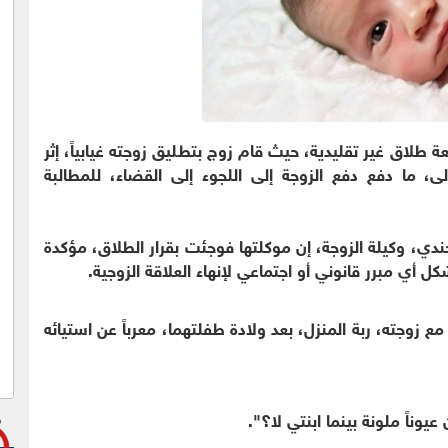
لاق غير تقليدية، حيث قام زوج بتطليق زوجته غيابياً، إثر
 ما دفع دفع الزوجة إلى اللجوء إلى القضاء، للمطالبة
المحامية نهى الجندي، وكيلة الزوجة، إن موكلتها فوجئت بقرار الطلاق، مؤكدة
 أي مبرر قانوني أو اجتماعي لإنهاء العلاقة الزوجية.
 زوجته، ربة المنزل، بعد ولادة طفلتهما، معرباً عن استيائه
عيوناً ملونة بينما ابنتي لا؟".