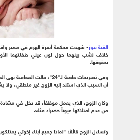
القبة نيوز
- شهدت محكمة أسرة الهرم في مصر واقعة ط
خلاف نشب بينهما حول لون عيني طفلتهما الأولى،
بحقوقها.
وفي تصريحات خاصة لـ"24"، قالت 
أن السبب الذي استند إليه الزوج غير منطقي، ولا يشكل
وكان الزوج، الذي يعمل موظفاً، قد دخل في مشادة مع
من عدم امتلاكها عيوناً خضراء مثله.
وتساءل الزوج قائلاً: "لماذا جميع أبناء إخوتي يمتلكون 