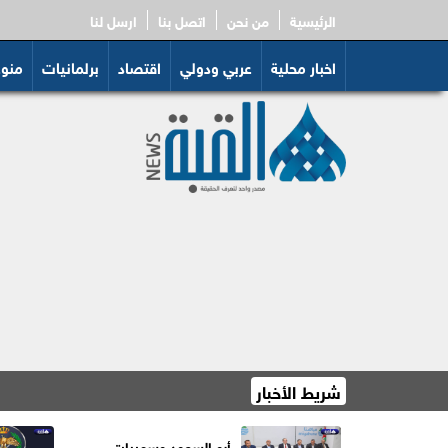
الرئيسية
من نحن
اتصل بنا
ارسل لنا
اخبار محلية
عربي ودولي
اقتصاد
برلمانيات
منو
شريط الأخبار
السعايدة: إغلاق 12
أبو السعود وسميرات