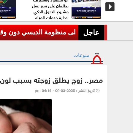
ات وضبط
يطلعان على سير عمل
زين منذ
مشروع التحول الذكي
لإدارة خدمات المياه
عاجل| مصرع طيارين في تحطم 
›
عاجل
منوعات
مصر.. زوج يطلق زوجته بسبب لون ع
تاريخ النشر : 2025-03-09 - 04:14 pm