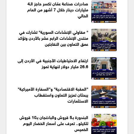
صادرات صناعة عمّان تكسر حاجز الـ4
مليارات دينار خلال 7 أشهر من العام
الحالي
" مقاولي الإنشاءات السورية" تشارك في
منتدى الإنشاءات الرابع عشر بالأردن وتؤكد
عمق التعاون بين النقابتين
ارتفاع الاحتياطيات الأجنبية في الأردن إلى
26.6 مليار دولار لنهاية تموز
"العقبة الاقتصادية" و"السفارة الأميركية"
يبحثان تعزيز التعاون واستقطاب
الاستثمارات
البندورة بـ5 قروش والباذنجان بـ10 قروش
للكيلو.. تعرف على أسعار الخضار اليوم
الخميس