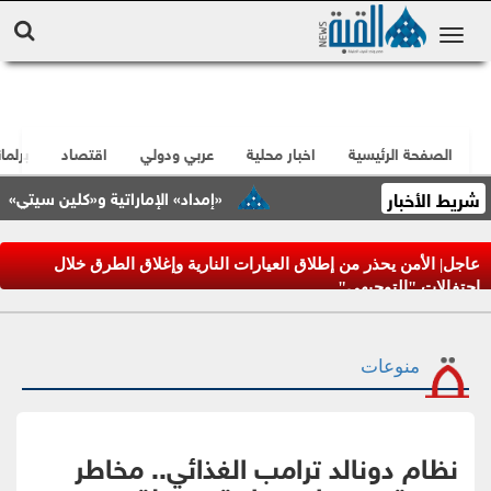
الصفحة الرئيسية
اخبار محلية
عربي ودولي
اقتصاد
برلما
شريط الأخبار
«إمداد» الإماراتية و«كلين سيتي» الأردن
عاجل| الأمن يحذر من إطلاق العيارات النارية وإغلاق الطرق خلال
احتفالات "التوجيهي"
منوعات
نظام دونالد ترامب الغذائي.. مخاطر