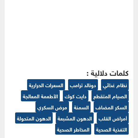
كلمات دلالية :
نظام غذائي
دونالد ترامب
السعرات الحرارية
الصيام المتقطع
دايت كوك
الأطعمة المعالجة
السكر المضاف
السمنة
مرض السكري
أمراض القلب
الدهون المشبعة
الدهون المتحولة
التغذية الصحية
المخاطر الصحية