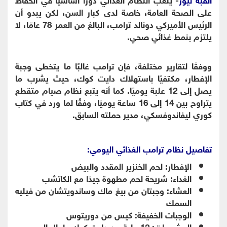
على الصحة العامة، خاصة لدى كبار السن، لكن يبدو أن
الرئيس الأميركي دونالد ترامب، البالغ من العمر 78 عامًا، لا
يلتزم بنمط غذائي صحي.
ووفقًا لتقارير مختلفة، فإن ترامب غالبًا ما يتخطى وجبة
الإفطار، مكتفيًا باستهلاك دايت كوك، حيث يشرب ما
يصل إلى 12 علبة يوميًا. كما أنه يتبع نظام صيام متقطع
يتراوح بين 14 إلى 16 ساعة يوميًا، وفقًا لما ورد في كتاب
كوري ليفاندوفسكي، مدير حملته السابق.
تفاصيل نظام ترامب الغذائي اليومي:
الإفطار: لحم الخنزير المقدد والبيض
الغداء: شريحة لحم مطهوة جيدًا مع الكاتشب
العشاء: وجبتان من بيغ ماك وساندويتشان من فيليه
السمك
الوجبات الخفيفة: كيس من دوريتوس
المشروبات: 12 علبة من دايت كوك طوال اليوم