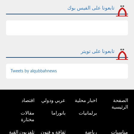
تابعونا على الفيس بوك
تابعونا على تويتر
Tweets by alqubbahnews
الصفحة
اخبار محلية
عربي ودولي
اقتصاد
الرئيسية
برلمانيات
بانوراما
مقالات
مختارة
مناسبات
رياضة
ثقافة و فنون
تلفزيون القبة