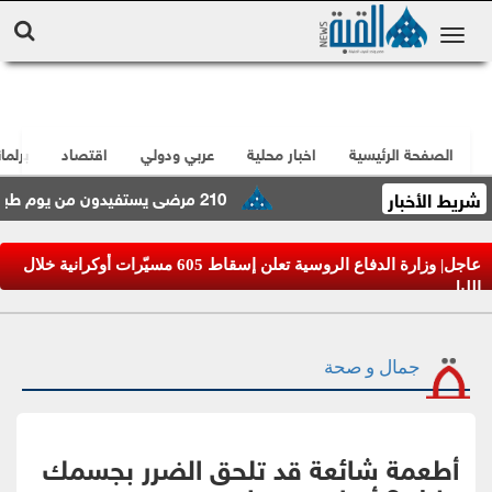
الصفحة الرئيسية
اخبار محلية
عربي ودولي
اقتصاد
برلما
شريط الأخبار
210 مرضى يستفيدون من يوم طبي مجاني في المدورة
عاجل| وزارة الدفاع الروسية تعلن إسقاط 605 مسيّرات أوكرانية خلال
الليل
جمال و صحة
أطعمة شائعة قد تلحق الضرر بجسمك