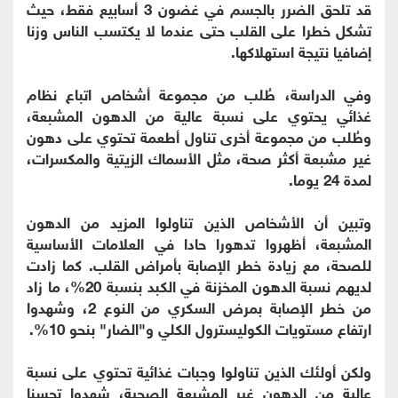
قد تلحق الضرر بالجسم في غضون 3 أسابيع فقط، حيث
تشكل خطرا على القلب حتى عندما لا يكتسب الناس وزنا
إضافيا نتيجة استهلاكها.
وفي الدراسة، طُلب من مجموعة أشخاص اتباع نظام
غذائي يحتوي على نسبة عالية من الدهون المشبعة،
وطُلب من مجموعة أخرى تناول أطعمة تحتوي على دهون
غير مشبعة أكثر صحة، مثل الأسماك الزيتية والمكسرات،
لمدة 24 يوما.
وتبين أن الأشخاص الذين تناولوا المزيد من الدهون
المشبعة، أظهروا تدهورا حادا في العلامات الأساسية
للصحة، مع زيادة خطر الإصابة بأمراض القلب. كما زادت
لديهم نسبة الدهون المخزنة في الكبد بنسبة 20%، ما زاد
من خطر الإصابة بمرض السكري من النوع 2، وشهدوا
ارتفاع مستويات الكوليسترول الكلي و"الضار" بنحو 10%.
ولكن أولئك الذين تناولوا وجبات غذائية تحتوي على نسبة
عالية من الدهون غير المشبعة الصحية، شهدوا تحسنا