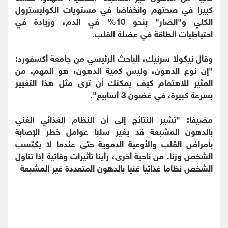
كبيرا في صحتهم وانخفاضا في مستويات الكوليسترول
الكلي و"الضار" بنحو 10% في الدم، وزيادة في
احتياطيات الطاقة في عضلة القلب.
وقال نيكولا سرنيك، الباحث الرئيسي من جامعة أكسفورد:
"إن نوع الدهون، وليس كمية الدهون، هو المهم. من
المثير للاهتمام كيف يمكنك أن ترى مثل هذا التغيير
بسرعة كبيرة، في غضون 3 أسابيع".
مضيفا: "تشير النتائج إلى أن النظام الغذائي الغني
بالدهون المشبعة قد يغير سلبا عوامل خطر الإصابة
بأمراض القلب والأوعية الدموية حتى عندما لا يكتسب
الشخص وزنا. من ناحية أخرى، رأينا تأثيرات وقائية إذا تناول
الشخص نظاما غذائيا غنيا بالدهون المتعددة غير المشبعة